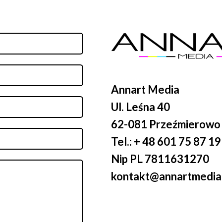
Annart Media
Ul. Leśna 40
62-081 Przeźmierowo
Tel.: + 48 601 75 87 19
Nip PL 7811631270
kontakt@annartmedia.