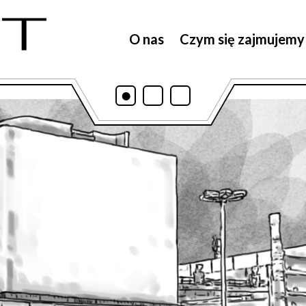
O nas
Czym się zajmujemy
•
•
•