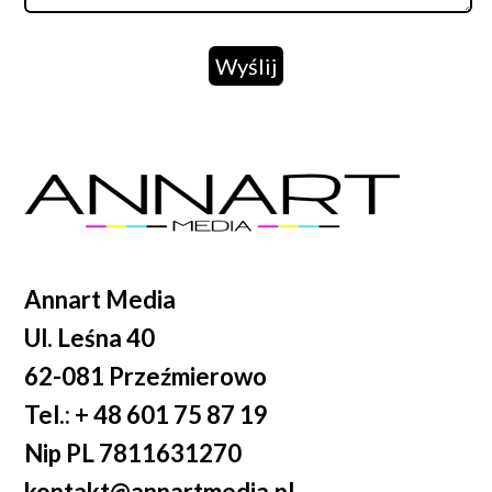
Wyślij
Annart Media
Ul. Leśna 40
62-081 Przeźmierowo
Tel.: + 48 601 75 87 19
Nip PL 7811631270
kontakt@annartmedia.pl